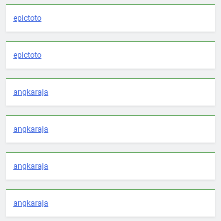
epictoto
epictoto
angkaraja
angkaraja
angkaraja
angkaraja