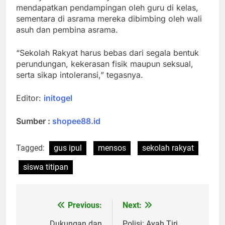
mendapatkan pendampingan oleh guru di kelas,
sementara di asrama mereka dibimbing oleh wali
asuh dan pembina asrama.
“Sekolah Rakyat harus bebas dari segala bentuk
perundungan, kekerasan fisik maupun seksual,
serta sikap intoleransi,” tegasnya.
Editor:
initogel
Sumber :
shopee88.id
Tagged:
gus ipul
mensos
sekolah rakyat
siswa titipan
Previous:
Next:
Post
Dukungan dan
Polisi: Ayah Tiri