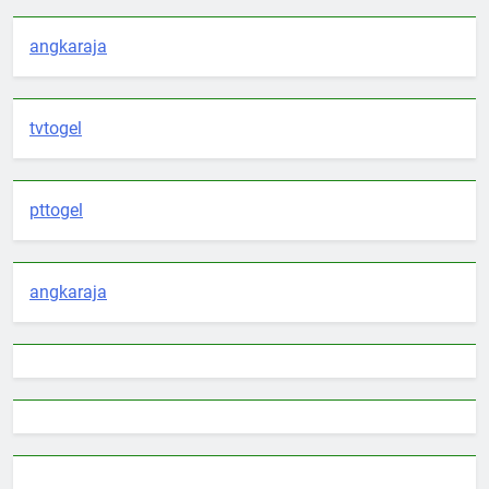
angkaraja
tvtogel
pttogel
angkaraja