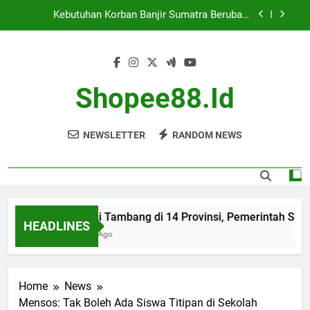
Skip
Cekcok Antar Pedagang Cilok di Jakbar Berujung
to
Penikaman
content
Banjir Landa Jakarta, 23 Ruas Jalan dan 10 RT
Terendam
Evaluasi Tambang di 14 Provinsi, Pemerintah Siap
Beri Sanksi
Shopee88.id
Kebutuhan Korban Banjir Sumatra Berubah,
Bantuan Masih Dibutuhkan
NEWSLETTER
RANDOM NEWS
Cekcok Antar Pedagang Cilok di Jakbar Berujung
Penikaman
Banjir Landa Jakarta, 23 Ruas Jalan dan 10 RT
Terendam
Evaluasi Tambang di 14 Provinsi, Pemerintah Siap Ber
HEADLINES
7 Months Ago
Home
News
Mensos: Tak Boleh Ada Siswa Titipan di Sekolah