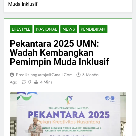
Muda Inklusif
LIFESTYLE
NASIONAL
NEWS
PENDIDIKAN
Pekantara 2025 UMN:
Wadah Kembangkan
Pemimpin Muda Inklusif
Prediksiangkaraja@gmail.com
8 Months
0
Ago
4 Mins