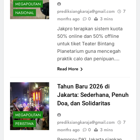
MEGAPOLITAN
prediksiangkaraja@gmail.com
7
NASIONAL
months ago
0
3 mins
Jakpro terapkan sistem kuota
50% online dan 50% offline
untuk tiket Teater Bintang
Planetarium guna mencegah
praktik calo dan penipuan….
Read More
Tahun Baru 2026 di
Jakarta: Sederhana, Penuh
Doa, dan Solidaritas
MEGAPOLITAN
prediksiangkaraja@gmail.com
7
PERISTIWA
months ago
0
3 mins
Pemprov DKI Jakarta siapkan