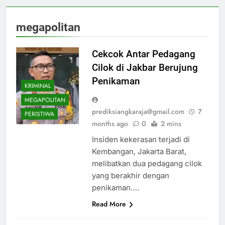
megapolitan
Cekcok Antar Pedagang
Cilok di Jakbar Berujung
Penikaman
KRIMINAL
MEGAPOLITAN
prediksiangkaraja@gmail.com
7
PERISTIWA
months ago
0
2 mins
Insiden kekerasan terjadi di
Kembangan, Jakarta Barat,
melibatkan dua pedagang cilok
yang berakhir dengan
penikaman….
Read More