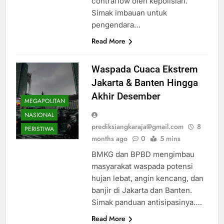
contraflow oleh kepolisian.
Simak imbauan untuk
pengendara…
Read More
Waspada Cuaca Ekstrem
Jakarta & Banten Hingga
Akhir Desember
MEGAPOLITAN
NASIONAL
prediksiangkaraja@gmail.com
8
PERISTIWA
months ago
0
5 mins
BMKG dan BPBD mengimbau
masyarakat waspada potensi
hujan lebat, angin kencang, dan
banjir di Jakarta dan Banten.
Simak panduan antisipasinya….
Read More