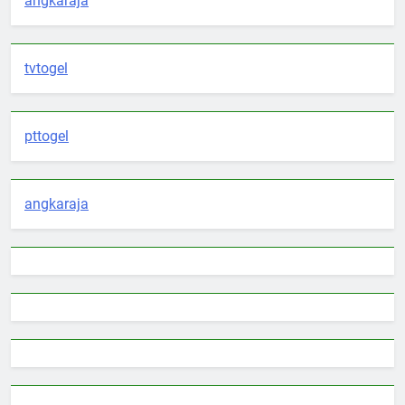
angkaraja
tvtogel
pttogel
angkaraja