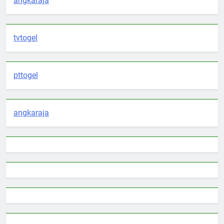
angkaraja
tvtogel
pttogel
angkaraja