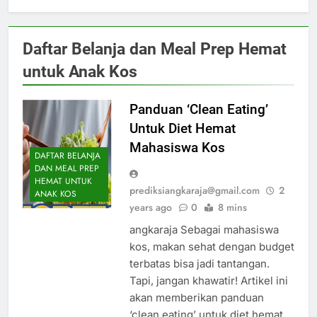
Daftar Belanja dan Meal Prep Hemat
untuk Anak Kos
Panduan ‘Clean Eating’
Untuk Diet Hemat
Mahasiswa Kos
DAFTAR BELANJA
DAN MEAL PREP
HEMAT UNTUK
prediksiangkaraja@gmail.com
2
ANAK KOS
years ago
0
8 mins
angkaraja Sebagai mahasiswa
kos, makan sehat dengan budget
terbatas bisa jadi tantangan.
Tapi, jangan khawatir! Artikel ini
akan memberikan panduan
‘clean eating’ untuk diet hemat.