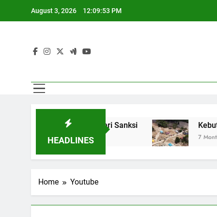
Skip
August 3, 2026
12:09:53 PM
to
content
emerintah Siap Beri Sanksi
Kebutuhan Korban
7 Months Ago
HEADLINES
Home
Youtube