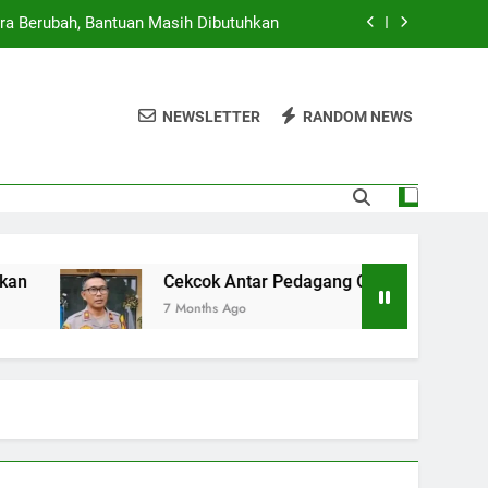
ra Berubah, Bantuan Masih Dibutuhkan
g Cilok di Jakbar Berujung Penikaman
NEWSLETTER
RANDOM NEWS
rta, 23 Ruas Jalan dan 10 RT Terendam
 Provinsi, Pemerintah Siap Beri Sanksi
ra Berubah, Bantuan Masih Dibutuhkan
g Cilok di Jakbar Berujung Penikaman
Cekcok Antar Pedagang Cilok di Jakbar Berujung Pe
7 Months Ago
rta, 23 Ruas Jalan dan 10 RT Terendam