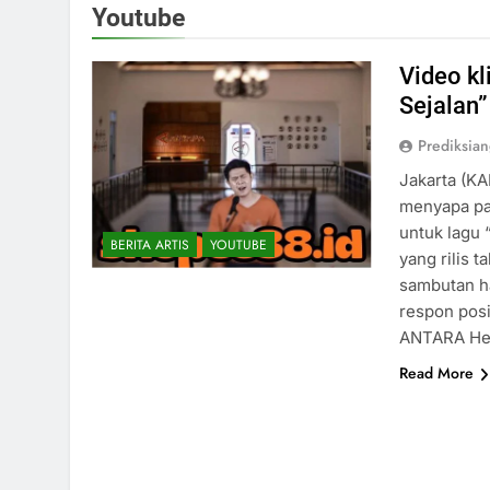
Youtube
Video kl
Sejalan” 
Prediksia
Jakarta (KA
menyapa pa
untuk lagu 
BERITA ARTIS
YOUTUBE
yang rilis 
sambutan ha
respon posi
ANTARA He
Read More