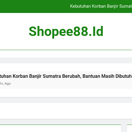
Kebutuhan Korban Banjir Sumat
Cekcok Antar Pedagan
Shopee88.id
Banjir Landa Jaka
Evaluasi Tambang di 14
Kebutuhan Korban Banjir Sumat
Cekcok Antar Pedagan
 Banjir Sumatra Berubah, Bantuan Masih Dibutuhkan
Banjir Landa Jaka