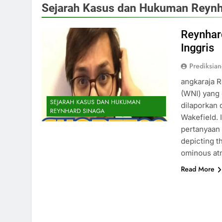
Sejarah Kasus dan Hukuman Reynh
Reynhard
Inggris
Prediksia
angkaraja R
(WNI) yang 
SEJARAH KASUS DAN HUKUMAN
dilaporkan 
REYNHARD SINAGA
Wakefield. 
pertanyaan 
depicting th
ominous at
Read More