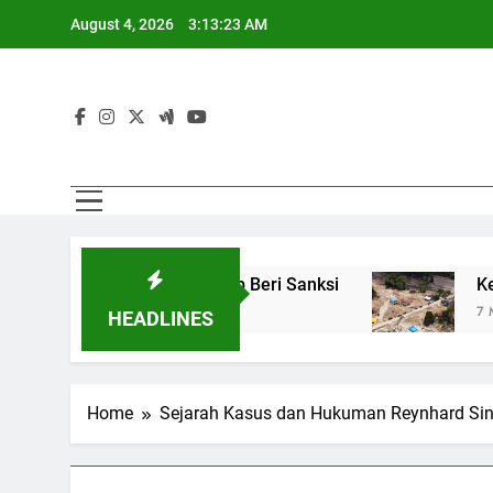
Skip
August 4, 2026
3:13:24 AM
to
content
i, Pemerintah Siap Beri Sanksi
Kebutuhan Kor
7 Months Ago
HEADLINES
Home
Sejarah Kasus dan Hukuman Reynhard Si