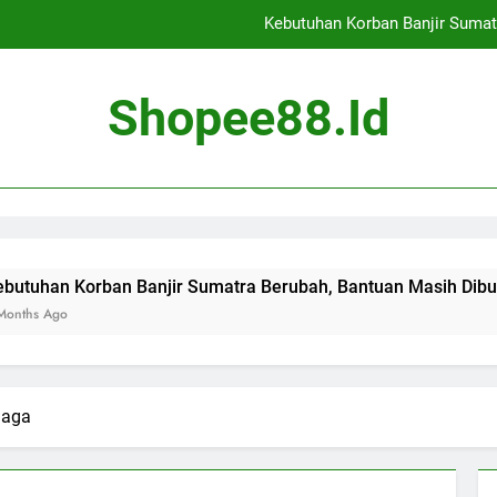
Kebutuhan Korban Banjir Sumat
Cekcok Antar Pedagan
Shopee88.id
Banjir Landa Jaka
Evaluasi Tambang di 14
Kebutuhan Korban Banjir Sumat
Cekcok Antar Pedagan
ban Banjir Sumatra Berubah, Bantuan Masih Dibutuhkan
Banjir Landa Jaka
naga