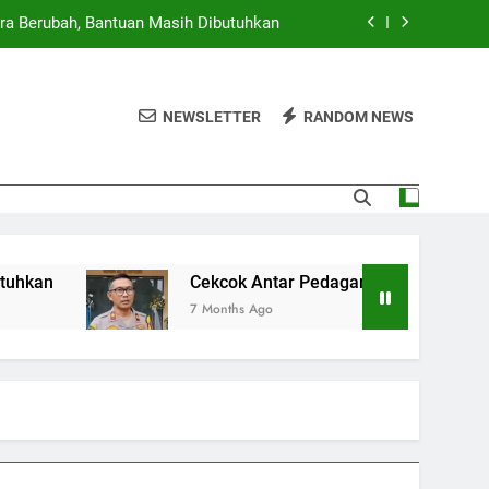
ra Berubah, Bantuan Masih Dibutuhkan
g Cilok di Jakbar Berujung Penikaman
NEWSLETTER
RANDOM NEWS
rta, 23 Ruas Jalan dan 10 RT Terendam
 Provinsi, Pemerintah Siap Beri Sanksi
ra Berubah, Bantuan Masih Dibutuhkan
g Cilok di Jakbar Berujung Penikaman
Cekcok Antar Pedagang Cilok di Jakbar Berujung
7 Months Ago
rta, 23 Ruas Jalan dan 10 RT Terendam