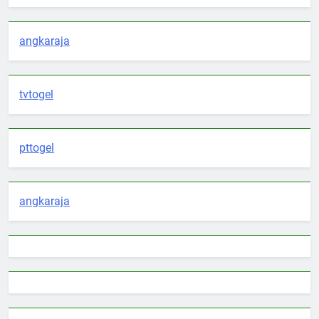
angkaraja
tvtogel
pttogel
angkaraja