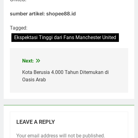
sumber artikel: shopee88.id
Tagged:
Ekspektasi Tinggi dari Fans Manchester United
Next:
Post
navigation
Kota Berusia 4.000 Tahun Ditemukan di
Oasis Arab
LEAVE A REPLY
Your email address will not be published.