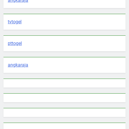
angkaraja
tvtogel
pttogel
angkaraja