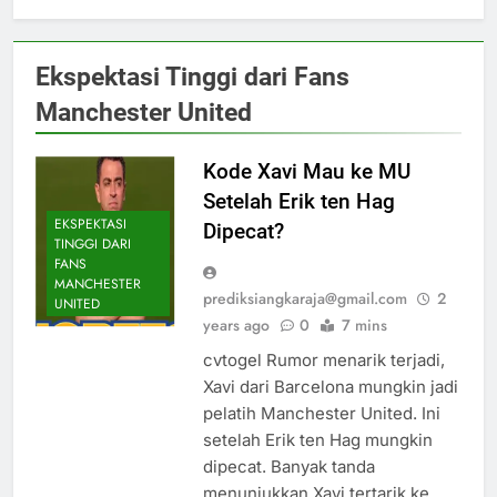
Ekspektasi Tinggi dari Fans
Manchester United
Kode Xavi Mau ke MU
Setelah Erik ten Hag
EKSPEKTASI
Dipecat?
TINGGI DARI
FANS
MANCHESTER
prediksiangkaraja@gmail.com
2
UNITED
years ago
0
7 mins
cvtogel Rumor menarik terjadi,
Xavi dari Barcelona mungkin jadi
pelatih Manchester United. Ini
setelah Erik ten Hag mungkin
dipecat. Banyak tanda
menunjukkan Xavi tertarik ke