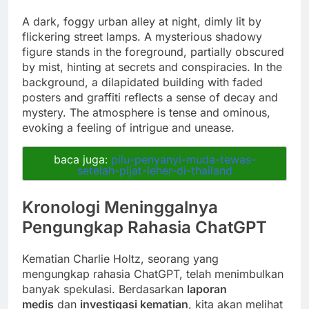
A dark, foggy urban alley at night, dimly lit by
flickering street lamps. A mysterious shadowy
figure stands in the foreground, partially obscured
by mist, hinting at secrets and conspiracies. In the
background, a dilapidated building with faded
posters and graffiti reflects a sense of decay and
mystery. The atmosphere is tense and ominous,
evoking a feeling of intrigue and unease.
baca juga:
pilu-penyanyi-muda-tewas-
setelah-pijat-leher-di-thailand
Kronologi Meninggalnya
Pengungkap Rahasia ChatGPT
Kematian Charlie Holtz, seorang yang
mengungkap rahasia ChatGPT, telah menimbulkan
banyak spekulasi. Berdasarkan
laporan
medis
dan
investigasi kematian
, kita akan melihat