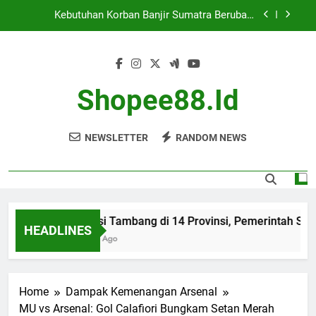
Skip
Cekcok Antar Pedagang Cilok di Jakbar Berujung
to
Penikaman
content
Banjir Landa Jakarta, 23 Ruas Jalan dan 10 RT
Terendam
Evaluasi Tambang di 14 Provinsi, Pemerintah Siap
Beri Sanksi
Shopee88.id
Kebutuhan Korban Banjir Sumatra Berubah,
Bantuan Masih Dibutuhkan
NEWSLETTER
RANDOM NEWS
Cekcok Antar Pedagang Cilok di Jakbar Berujung
Penikaman
Banjir Landa Jakarta, 23 Ruas Jalan dan 10 RT
Terendam
Evaluasi Tambang di 14 Provinsi, Pemerintah Siap Be
HEADLINES
7 Months Ago
Home
Dampak Kemenangan Arsenal
MU vs Arsenal: Gol Calafiori Bungkam Setan Merah