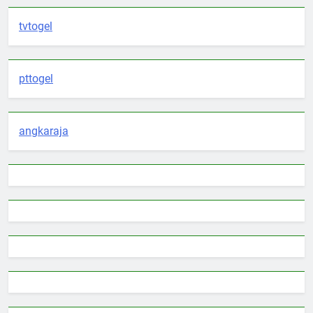
tvtogel
pttogel
angkaraja