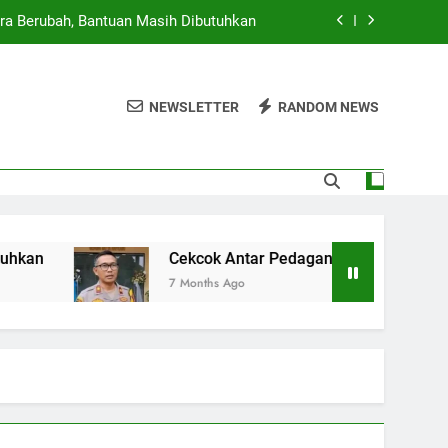
ra Berubah, Bantuan Masih Dibutuhkan
g Cilok di Jakbar Berujung Penikaman
NEWSLETTER
RANDOM NEWS
rta, 23 Ruas Jalan dan 10 RT Terendam
 Provinsi, Pemerintah Siap Beri Sanksi
ra Berubah, Bantuan Masih Dibutuhkan
g Cilok di Jakbar Berujung Penikaman
Cekcok Antar Pedagang Cilok di Jakbar Berujung 
7 Months Ago
rta, 23 Ruas Jalan dan 10 RT Terendam