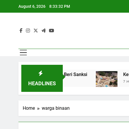
Skip
August 6, 2026
8:33:33 PM
to
content
, Pemerintah Siap Beri Sanksi
Kebutuhan Korb
7 Months Ago
HEADLINES
Home
warga binaan