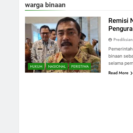
warga binaan
Remisi 
Pengura
Prediksia
Pemerintah 
binaan seba
selama pem
HUKUM
NASIONAL
PERISTIWA
Read More