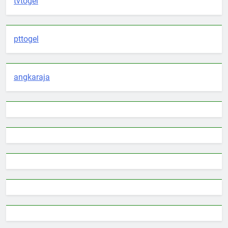
tvtogel
pttogel
angkaraja