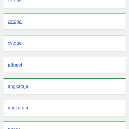
cvtogel
cvtogel
pttogel
angkaraja
angkaraja