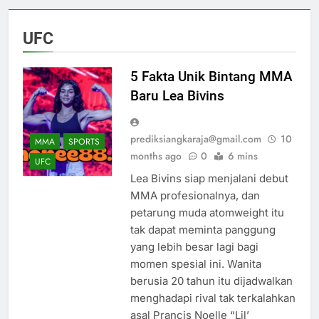
UFC
5 Fakta Unik Bintang MMA
Baru Lea Bivins
prediksiangkaraja@gmail.com
10
MMA
SPORTS
months ago
0
6 mins
UFC
Lea Bivins siap menjalani debut
MMA profesionalnya, dan
petarung muda atomweight itu
tak dapat meminta panggung
yang lebih besar lagi bagi
momen spesial ini. Wanita
berusia 20 tahun itu dijadwalkan
menghadapi rival tak terkalahkan
asal Prancis Noelle “Lil’