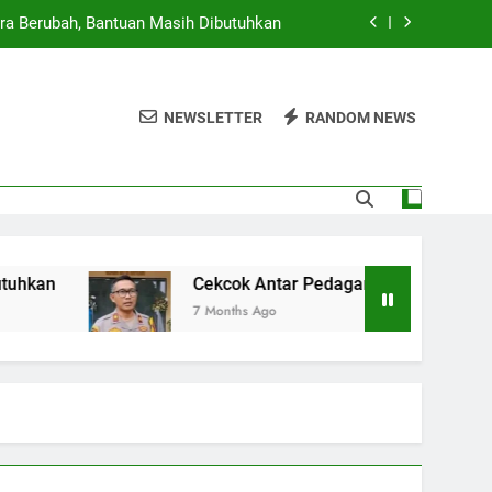
ra Berubah, Bantuan Masih Dibutuhkan
g Cilok di Jakbar Berujung Penikaman
NEWSLETTER
RANDOM NEWS
rta, 23 Ruas Jalan dan 10 RT Terendam
 Provinsi, Pemerintah Siap Beri Sanksi
ra Berubah, Bantuan Masih Dibutuhkan
g Cilok di Jakbar Berujung Penikaman
Cekcok Antar Pedagang Cilok di Jakbar Berujung
7 Months Ago
rta, 23 Ruas Jalan dan 10 RT Terendam