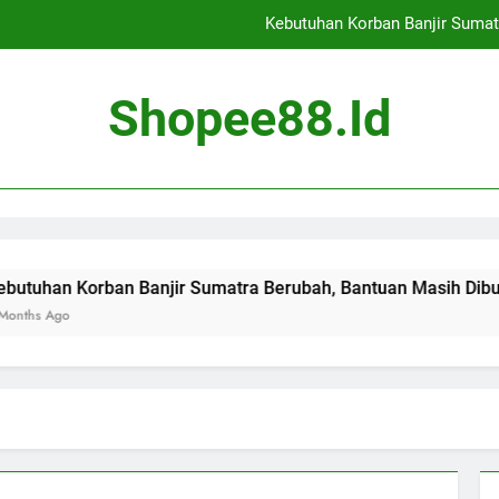
Kebutuhan Korban Banjir Sumat
Cekcok Antar Pedagan
Shopee88.id
Banjir Landa Jaka
Evaluasi Tambang di 14
Kebutuhan Korban Banjir Sumat
Cekcok Antar Pedagan
ban Banjir Sumatra Berubah, Bantuan Masih Dibutuhkan
Banjir Landa Jaka