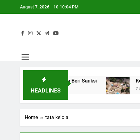
Skip
August 7, 2026
10:10:05 PM
to
content
i, Pemerintah Siap Beri Sanksi
Kebutuhan Kor
7 Months Ago
HEADLINES
Home
tata kelola