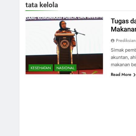
tata kelola
Tugas d
Makanan
Prediksia
Simak pemba
akuntan, ah
makanan be
KESEHATAN
NASIONAL
Read More