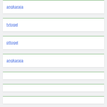
angkaraja
tvtogel
pttogel
angkaraja