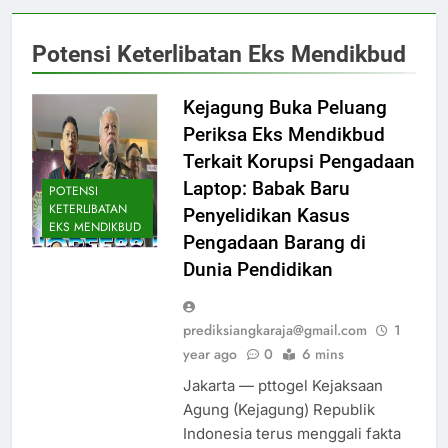
Potensi Keterlibatan Eks Mendikbud
Kejagung Buka Peluang
Periksa Eks Mendikbud
Terkait Korupsi Pengadaan
Laptop: Babak Baru
POTENSI
KETERLIBATAN
Penyelidikan Kasus
EKS MENDIKBUD
Pengadaan Barang di
Dunia Pendidikan
prediksiangkaraja@gmail.com
1
year ago
0
6 mins
Jakarta — pttogel Kejaksaan
Agung (Kejagung) Republik
Indonesia terus menggali fakta