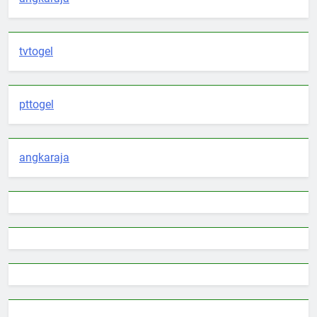
tvtogel
pttogel
angkaraja