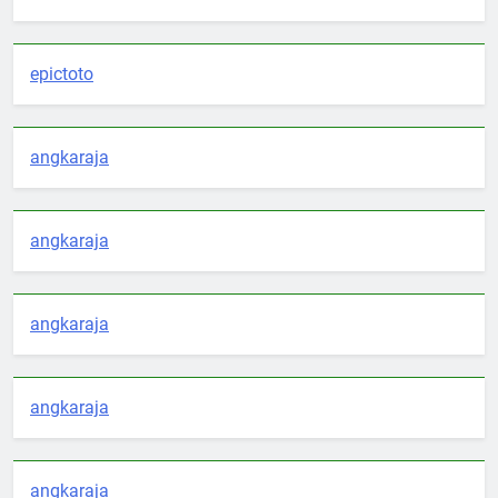
epictoto
angkaraja
angkaraja
angkaraja
angkaraja
angkaraja