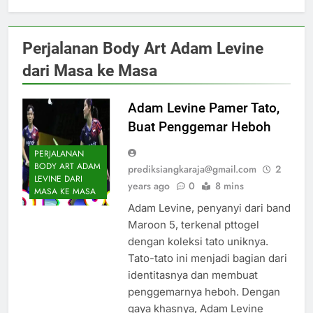
Perjalanan Body Art Adam Levine
dari Masa ke Masa
Adam Levine Pamer Tato,
Buat Penggemar Heboh
PERJALANAN
BODY ART ADAM
prediksiangkaraja@gmail.com
2
LEVINE DARI
years ago
0
8 mins
MASA KE MASA
Adam Levine, penyanyi dari band
Maroon 5, terkenal pttogel
dengan koleksi tato uniknya.
Tato-tato ini menjadi bagian dari
identitasnya dan membuat
penggemarnya heboh. Dengan
gaya khasnya, Adam Levine