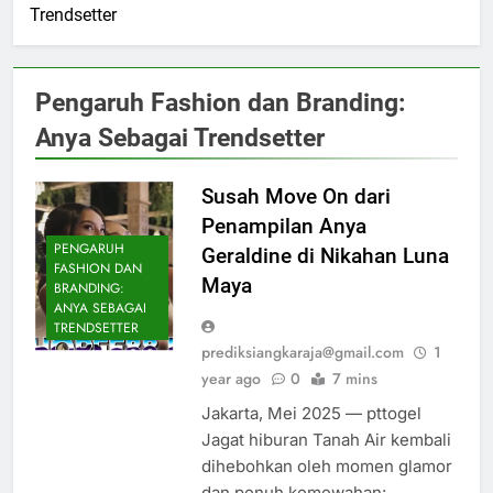
Trendsetter
Pengaruh Fashion dan Branding:
Anya Sebagai Trendsetter
Susah Move On dari
Penampilan Anya
PENGARUH
Geraldine di Nikahan Luna
FASHION DAN
Maya
BRANDING:
ANYA SEBAGAI
TRENDSETTER
prediksiangkaraja@gmail.com
1
year ago
0
7 mins
Jakarta, Mei 2025 — pttogel
Jagat hiburan Tanah Air kembali
dihebohkan oleh momen glamor
dan penuh kemewahan: