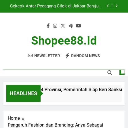
Skip
Banjir Landa Jakarta, 23 Ruas Jalan dan 10 RT
to
Terendam
content
Evaluasi Tambang di 14 Provinsi, Pemerintah Siap
Beri Sanksi
Kebutuhan Korban Banjir Sumatra Berubah,
Bantuan Masih Dibutuhkan
Shopee88.id
Cekcok Antar Pedagang Cilok di Jakbar Berujung
Penikaman
NEWSLETTER
RANDOM NEWS
Banjir Landa Jakarta, 23 Ruas Jalan dan 10 RT
Terendam
uasi Tambang di 14 Provinsi, Pemerintah Siap Beri Sanksi
HEADLINES
ths Ago
Home
Pengaruh Fashion dan Branding: Anya Sebagai