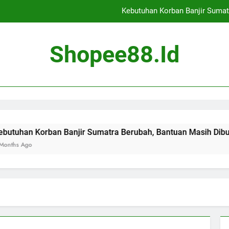
Kebutuhan Korban Banjir Sumat
Cekcok Antar Pedagan
Shopee88.id
Banjir Landa Jaka
Evaluasi Tambang di 14
Kebutuhan Korban Banjir Sumat
Cekcok Antar Pedagan
rban Banjir Sumatra Berubah, Bantuan Masih Dibutuhkan
Banjir Landa Jaka