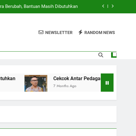
ra Berubah, Bantuan Masih Dibutuhkan
g Cilok di Jakbar Berujung Penikaman
NEWSLETTER
RANDOM NEWS
rta, 23 Ruas Jalan dan 10 RT Terendam
 Provinsi, Pemerintah Siap Beri Sanksi
ra Berubah, Bantuan Masih Dibutuhkan
g Cilok di Jakbar Berujung Penikaman
Cekcok Antar Pedagang Cilok di Jakbar Berujung
7 Months Ago
rta, 23 Ruas Jalan dan 10 RT Terendam