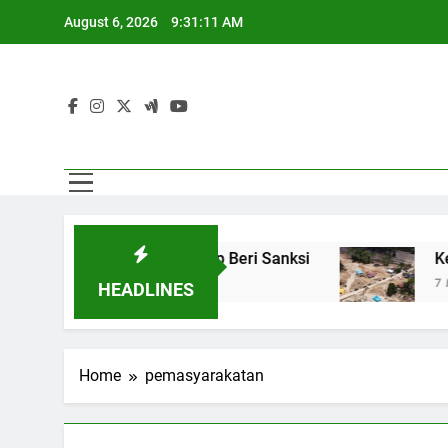
Skip
August 6, 2026
9:31:12 AM
to
content
i, Pemerintah Siap Beri Sanksi
Kebutuhan Ko
7 Months Ago
HEADLINES
Home
pemasyarakatan