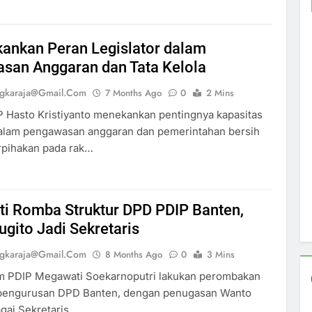
kankan Peran Legislator dalam
san Anggaran dan Tata Kelola
ngkaraja@gmail.com
7 Months Ago
0
2 Mins
 Hasto Kristiyanto menekankan pentingnya kapasitas
 dalam pengawasan anggaran dan pemerintahan bersih
rpihakan pada rak…
i Romba Struktur DPD PDIP Banten,
gito Jadi Sekretaris
ngkaraja@gmail.com
8 Months Ago
0
3 Mins
 PDIP Megawati Soekarnoputri lakukan perombakan
epengurusan DPD Banten, dengan penugasan Wanto
gai Sekretaris….