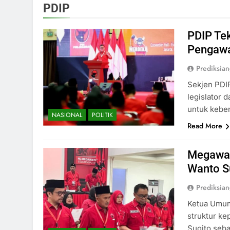
PDIP
PDIP Te
Pengawa
Prediksia
Sekjen PDIP
legislator
untuk kebe
NASIONAL
POLITIK
Read More
Megawat
Wanto Su
Prediksia
Ketua Umum
struktur k
Sugito seba