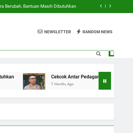
ra Berubah, Bantuan Masih Dibutuhkan
g Cilok di Jakbar Berujung Penikaman
NEWSLETTER
RANDOM NEWS
rta, 23 Ruas Jalan dan 10 RT Terendam
 Provinsi, Pemerintah Siap Beri Sanksi
ra Berubah, Bantuan Masih Dibutuhkan
g Cilok di Jakbar Berujung Penikaman
Cekcok Antar Pedagang Cilok di Jakbar Berujung 
7 Months Ago
rta, 23 Ruas Jalan dan 10 RT Terendam