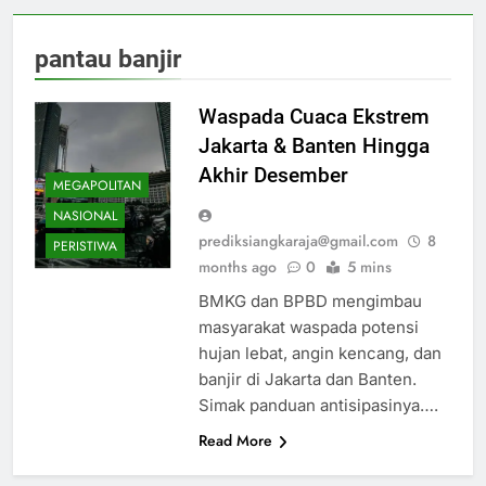
pantau banjir
Waspada Cuaca Ekstrem
Jakarta & Banten Hingga
Akhir Desember
MEGAPOLITAN
NASIONAL
prediksiangkaraja@gmail.com
8
PERISTIWA
months ago
0
5 mins
BMKG dan BPBD mengimbau
masyarakat waspada potensi
hujan lebat, angin kencang, dan
banjir di Jakarta dan Banten.
Simak panduan antisipasinya….
Read More