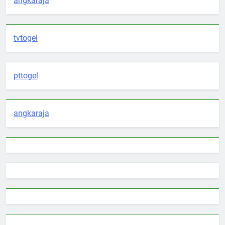
angkaraja
tvtogel
pttogel
angkaraja