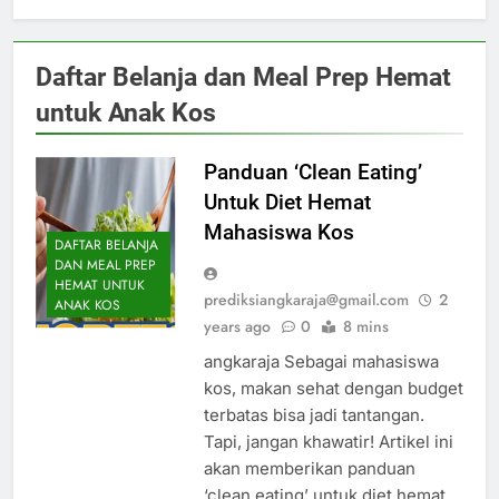
Daftar Belanja dan Meal Prep Hemat
untuk Anak Kos
Panduan ‘Clean Eating’
Untuk Diet Hemat
Mahasiswa Kos
DAFTAR BELANJA
DAN MEAL PREP
HEMAT UNTUK
prediksiangkaraja@gmail.com
2
ANAK KOS
years ago
0
8 mins
angkaraja Sebagai mahasiswa
kos, makan sehat dengan budget
terbatas bisa jadi tantangan.
Tapi, jangan khawatir! Artikel ini
akan memberikan panduan
‘clean eating’ untuk diet hemat.