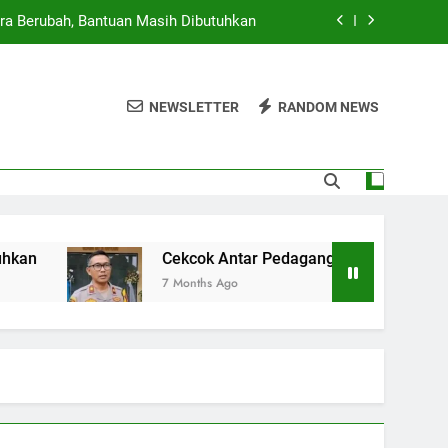
ra Berubah, Bantuan Masih Dibutuhkan
g Cilok di Jakbar Berujung Penikaman
NEWSLETTER
RANDOM NEWS
rta, 23 Ruas Jalan dan 10 RT Terendam
 Provinsi, Pemerintah Siap Beri Sanksi
ra Berubah, Bantuan Masih Dibutuhkan
g Cilok di Jakbar Berujung Penikaman
Cekcok Antar Pedagang Cilok di Jakbar Berujung P
7 Months Ago
rta, 23 Ruas Jalan dan 10 RT Terendam