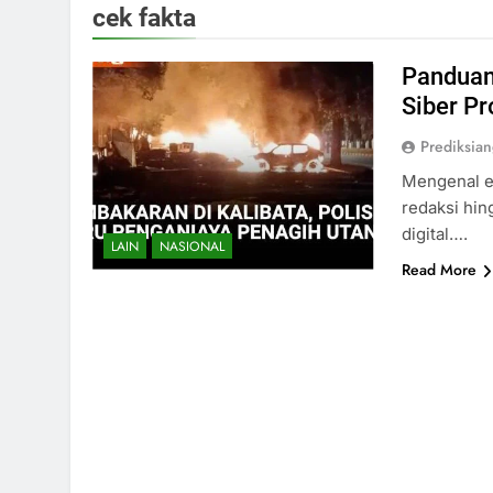
cek fakta
Panduan 
Siber Pr
Prediksia
Mengenal el
redaksi hi
digital….
LAIN
NASIONAL
Read More