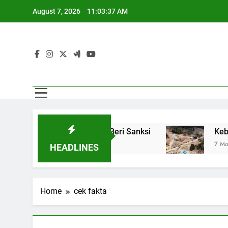
Skip
August 7, 2026
11:03:38 AM
to
content
 Pemerintah Siap Beri Sanksi
Kebutuhan Korb
7 Months Ago
HEADLINES
Home
cek fakta