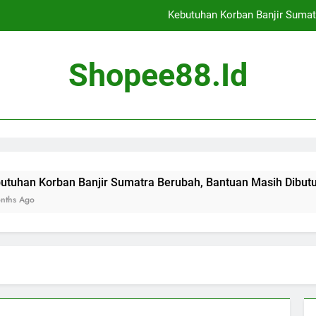
Kebutuhan Korban Banjir Sumat
Cekcok Antar Pedagan
Shopee88.id
Banjir Landa Jaka
Evaluasi Tambang di 14
Kebutuhan Korban Banjir Sumat
Cekcok Antar Pedagan
an Banjir Sumatra Berubah, Bantuan Masih Dibutuhkan
Banjir Landa Jaka