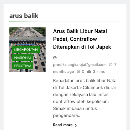
arus balik
Arus Balik Libur Natal
Padat, Contraflow
Diterapkan di Tol Japek
MEGAPOLITAN
NASIONAL
prediksiangkaraja@gmail.com
7
PERISTIWA
months ago
0
3 mins
Kepadatan arus balik libur Natal
di Tol Jakarta-Cikampek diurai
dengan rekayasa lalu lintas
contraflow oleh kepolisian.
Simak imbauan untuk
pengendara…
Read More